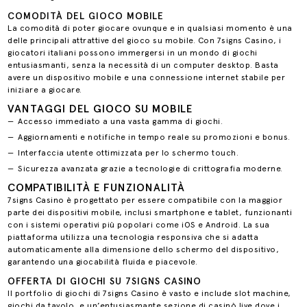
COMODITÀ DEL GIOCO MOBILE
La comodità di poter giocare ovunque e in qualsiasi momento è una
delle principali attrattive del gioco su mobile. Con 7signs Casino, i
giocatori italiani possono immergersi in un mondo di giochi
entusiasmanti, senza la necessità di un computer desktop. Basta
avere un dispositivo mobile e una connessione internet stabile per
iniziare a giocare.
VANTAGGI DEL GIOCO SU MOBILE
Accesso immediato a una vasta gamma di giochi.
Aggiornamenti e notifiche in tempo reale su promozioni e bonus.
Interfaccia utente ottimizzata per lo schermo touch.
Sicurezza avanzata grazie a tecnologie di crittografia moderne.
COMPATIBILITÀ E FUNZIONALITÀ
7signs Casino è progettato per essere compatibile con la maggior
parte dei dispositivi mobile, inclusi smartphone e tablet, funzionanti
con i sistemi operativi più popolari come iOS e Android. La sua
piattaforma utilizza una tecnologia responsiva che si adatta
automaticamente alla dimensione dello schermo del dispositivo,
garantendo una giocabilità fluida e piacevole.
OFFERTA DI GIOCHI SU 7SIGNS CASINO
Il portfolio di giochi di 7signs Casino è vasto e include slot machine,
giochi da tavolo, e un’entusiasmante sezione di casinò live dove i