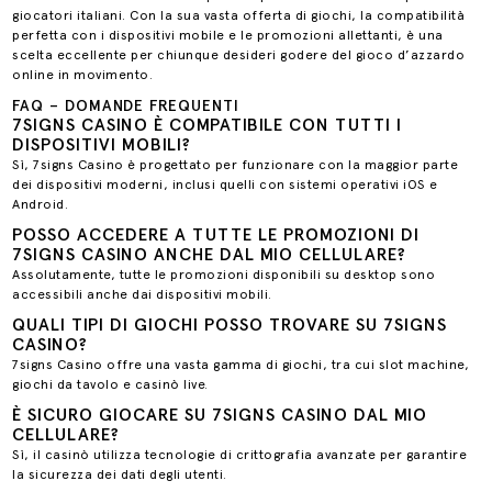
giocatori italiani. Con la sua vasta offerta di giochi, la compatibilità
perfetta con i dispositivi mobile e le promozioni allettanti, è una
scelta eccellente per chiunque desideri godere del gioco d’azzardo
online in movimento.
FAQ – DOMANDE FREQUENTI
7SIGNS CASINO È COMPATIBILE CON TUTTI I
DISPOSITIVI MOBILI?
Sì, 7signs Casino è progettato per funzionare con la maggior parte
dei dispositivi moderni, inclusi quelli con sistemi operativi iOS e
Android.
POSSO ACCEDERE A TUTTE LE PROMOZIONI DI
7SIGNS CASINO ANCHE DAL MIO CELLULARE?
Assolutamente, tutte le promozioni disponibili su desktop sono
accessibili anche dai dispositivi mobili.
QUALI TIPI DI GIOCHI POSSO TROVARE SU 7SIGNS
CASINO?
7signs Casino offre una vasta gamma di giochi, tra cui slot machine,
giochi da tavolo e casinò live.
È SICURO GIOCARE SU 7SIGNS CASINO DAL MIO
CELLULARE?
Sì, il casinò utilizza tecnologie di crittografia avanzate per garantire
la sicurezza dei dati degli utenti.