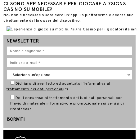
CI SONO APP NECESSARIE PER GIOCARE A 7SIGNS
CASINO SU MOBILE?
No, non è necessario scaricare un’app. La piattaforma è accessibile
direttamente dal browser del dispositivo.
NEWSLETTER
Dichiaro di aver letto ed accettato l'
Informativa al
trattamento dei dati personali
(*)
Do il consenso al trattamento dei tuoi dati personali per
l’invio di materiale informativo e promozionale sui servizi di
Prontacasa.