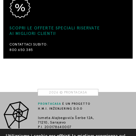
SCOPRI LE OFFERTE SPECIALI RISERVATE
AI MIGLIORI CLIENTI!
CONTATTACI SUBITO:
800.650.385
2026 © PRONTACASA
PRONTACASA
È UN PROGETTO
H.M.I. INŽENJERING D.O.O
Ismeta Alajbegovića Šerbe 12A,
71210, Sarajevo
P.I. 200178640007
info@prontacasa.it
Utilizziamo i cookie per offrirti la migliore esperienza sul