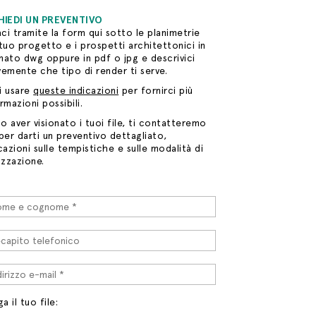
HIEDI UN PREVENTIVO
aci tramite la form qui sotto le planimetrie
tuo progetto e i prospetti architettonici in
mato dwg oppure in pdf o jpg e descrivici
emente che tipo di render ti serve.
i usare
queste indicazioni
per fornirci più
rmazioni possibili.
 aver visionato i tuoi file, ti contatteremo
per darti un preventivo dettagliato,
cazioni sulle tempistiche e sulle modalità di
izzazione.
ga il tuo file: