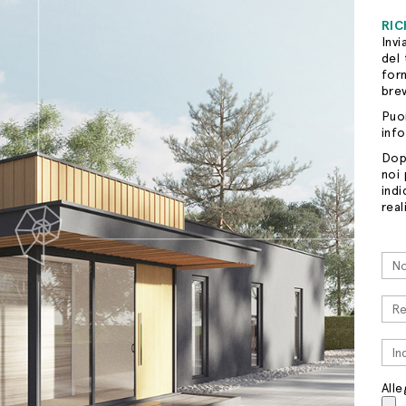
RIC
Invi
del 
for
brev
Puo
info
Dopo
noi 
indi
real
Alle