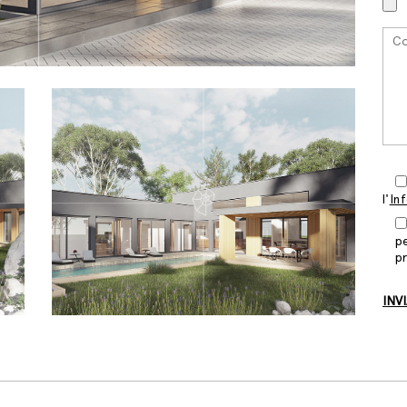
l'
In
pe
p