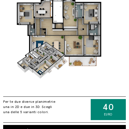
Per te due diverse planimetrie:
40
una in 2D e due in 3D. Scegli
una delle 5 varianti colori.
EURO