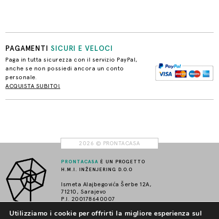
PAGAMENTI
SICURI E VELOCI
Paga in tutta sicurezza con il servizio PayPal,
anche se non possiedi ancora un conto
personale.
ACQUISTA SUBITO!
2026 © PRONTACASA
PRONTACASA
È UN PROGETTO
H.M.I. INŽENJERING D.O.O
Ismeta Alajbegovića Šerbe 12A,
71210, Sarajevo
P.I. 200178640007
info@prontacasa.it
Utilizziamo i cookie per offrirti la migliore esperienza sul