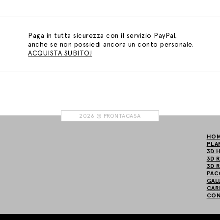
Paga in tutta sicurezza con il servizio PayPal,
anche se non possiedi ancora un conto personale.
ACQUISTA SUBITO!
2026 © PRONTACASA
HOM
PLA
3D 
3D 
3D 
PAC
GAL
CAR
CON