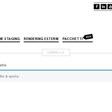
NEW
ME STAGING
RENDERING ESTERNI
PACCHETTI
CARRELLO
uoto.
ello è vuoto.