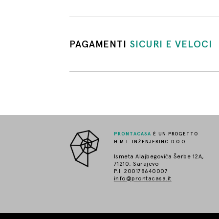
PAGAMENTI
SICURI E VELOCI
PRONTACASA
È UN PROGETTO
H.M.I. INŽENJERING D.O.O
Ismeta Alajbegovića Šerbe 12A,
71210, Sarajevo
P.I. 200178640007
info@prontacasa.it