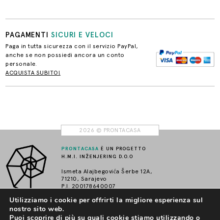
PAGAMENTI
SICURI E VELOCI
Paga in tutta sicurezza con il servizio PayPal,
anche se non possiedi ancora un conto
personale.
ACQUISTA SUBITO!
2026 © PRONTACASA
PRONTACASA
È UN PROGETTO
H.M.I. INŽENJERING D.O.O
Ismeta Alajbegovića Šerbe 12A,
71210, Sarajevo
P.I. 200178640007
info@prontacasa.it
Utilizziamo i cookie per offrirti la migliore esperienza sul
nostro sito web.
Puoi scoprire di più su quali cookie stiamo utilizzando o